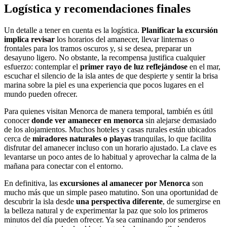
Logística y recomendaciones finales
Un detalle a tener en cuenta es la logística.
Planificar la excursión
implica revisar
los horarios del amanecer, llevar linternas o
frontales para los tramos oscuros y, si se desea, preparar un
desayuno ligero. No obstante, la recompensa justifica cualquier
esfuerzo: contemplar el
primer rayo de luz reflejándose
en el mar,
escuchar el silencio de la isla antes de que despierte y sentir la brisa
marina sobre la piel es una experiencia que pocos lugares en el
mundo pueden ofrecer.
Para quienes visitan Menorca de manera temporal, también es útil
conocer
donde ver amanecer en menorca
sin alejarse demasiado
de los alojamientos. Muchos hoteles y casas rurales están ubicados
cerca de
miradores naturales o playas
tranquilas, lo que facilita
disfrutar del amanecer incluso con un horario ajustado. La clave es
levantarse un poco antes de lo habitual y aprovechar la calma de la
mañana para conectar con el entorno.
En definitiva, las
excursiones al amanecer por Menorca
son
mucho más que un simple paseo matutino. Son una oportunidad de
descubrir la isla desde
una perspectiva diferente
, de sumergirse en
la belleza natural y de experimentar la paz que solo los primeros
minutos del día pueden ofrecer. Ya sea caminando por senderos