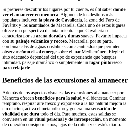
Si prefieres descubrir los lugares por tu cuenta, es útil saber
donde
ver el amanecer en menorca
. Algunos de los destinos más
populares incluyen
la playa de Cavalleria
, la zona del Faro de
Favàritx y los acantilados de Macarella. Cada uno de estos lugares
ofrece una perspectiva distinta: mientras que Cavalleria se
caracteriza por su
arena dorada y dunas
suaves, Favàritx impacta
con su
paisaje volcánico y rocoso
. Macarella, por su parte,
combina calas de aguas cristalinas con acantilados que permiten
observar
cómo el sol emerge
sobre el mar Mediterráneo. Elegir el
sitio adecuado dependerá del tipo de experiencia que busques:
intimidad, paisaje dramático o simplemente un
lugar pintoresco
para relajarte
.
Beneficios de las excursiones al amanecer
Además de los aspectos visuales, las excursiones al amanecer por
Menorca ofrecen
beneficios para la salud
y el bienestar. Caminar
temprano, respirar aire fresco y exponerse a la luz natural mejora la
circulación, activa el metabolismo y genera una
sensación de
vitalidad que dura
todo el día. Para muchos, estas salidas se
convierten en un
ritual personal y de introspección
, un momento
de conexión consigo mismos, lejos de la rutina y el estrés diario.