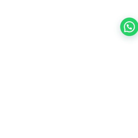
Qué incluye / Qué
no incluye / Extras
Para que sepas exactamente qué estás reservando,
aquí tienes un resumen claro de qué incluye el alquiler,
qué no está incluido y qué extras puedes añadir si
quieres personalizar tu día en el mar.