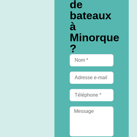
de
bateaux
à
Minorque
?