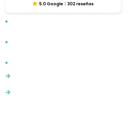
5.0 Google
302 reseñas
12 m · 2 x 350 CV Mercury V10 · Diseño italiano
exclusivo y acabados de primera calidad
Amplia cubierta abierta con solarium y zona
social para 11 personas a bordo
2 camarotes y baño interior — con patrón
siempre incluido en el precio
Te respondemos en menos de 24 h.
Sin compromiso, solo te confirmamos fechas
y condiciones.