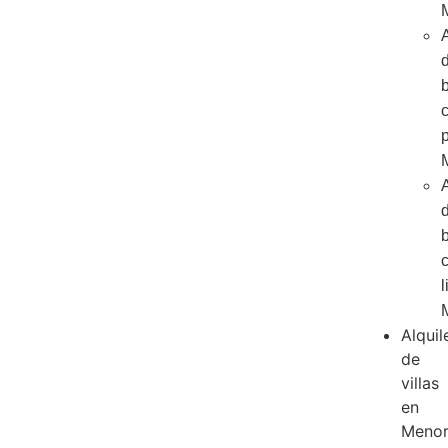
A
A
l
Alquil
de
villas
en
Menor