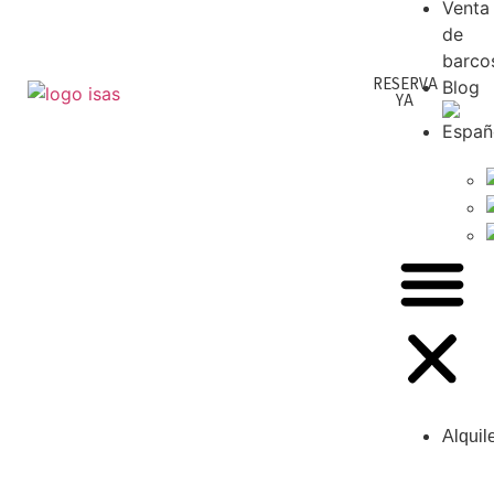
Venta
de
barco
RESERVA
Blog
YA
Alquil