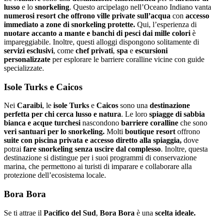
lusso
e lo
snorkeling
. Questo arcipelago nell’Oceano Indiano vanta
numerosi resort che offrono ville private
sull’acqua
con
accesso
immediato a zone di snorkeling protette.
Qui, l’esperienza di
nuotare accanto a mante e banchi di pesci dai mille colori
è
impareggiabile. Inoltre, questi alloggi dispongono solitamente di
servizi esclusivi
, come
chef privati
,
spa
e
escursioni
personalizzate
per esplorare le barriere coralline vicine con guide
specializzate.
Isole Turks e Caicos
Nei
Caraibi
, le
isole Turks
e
Caicos
sono una
destinazione
perfetta per chi cerca lusso e natura
. Le loro
spiagge di sabbia
bianca e acque turchesi
nascondono
barriere coralline
che sono
veri santuari per lo snorkeling.
Molti
boutique resort
offrono
suite con piscina privata e accesso diretto alla spiaggia,
dove
potrai
fare snorkeling senza uscire dal complesso
. Inoltre, questa
destinazione si distingue per i suoi programmi di conservazione
marina, che permettono ai turisti di imparare e collaborare alla
protezione dell’ecosistema locale.
Bora Bora
Se ti attrae il
Pacifico del Sud
,
Bora Bora
è una
scelta ideale.