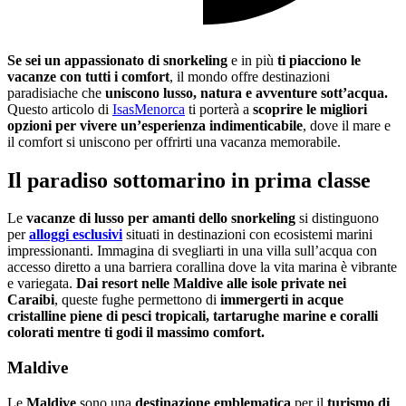
Se sei un appassionato di snorkeling
e in più
ti piacciono le
vacanze con tutti i comfort
, il mondo offre destinazioni
paradisiache che
uniscono lusso, natura e avventure sott’acqua.
Questo articolo di
IsasMenorca
ti porterà a
scoprire le migliori
opzioni per vivere un’esperienza indimenticabile
, dove il mare e
il comfort si uniscono per offrirti una vacanza memorabile.
Il paradiso sottomarino in prima classe
Le
vacanze di lusso per amanti dello snorkeling
si distinguono
per
alloggi esclusivi
situati in destinazioni con ecosistemi marini
impressionanti. Immagina di svegliarti in una villa sull’acqua con
accesso diretto a una barriera corallina dove la vita marina è vibrante
e variegata.
Dai resort nelle Maldive alle isole private nei
Caraibi
, queste fughe permettono di
immergerti in acque
cristalline piene di pesci tropicali, tartarughe marine e coralli
colorati mentre ti godi il massimo comfort.
Maldive
Le
Maldive
sono una
destinazione emblematica
per il
turismo di