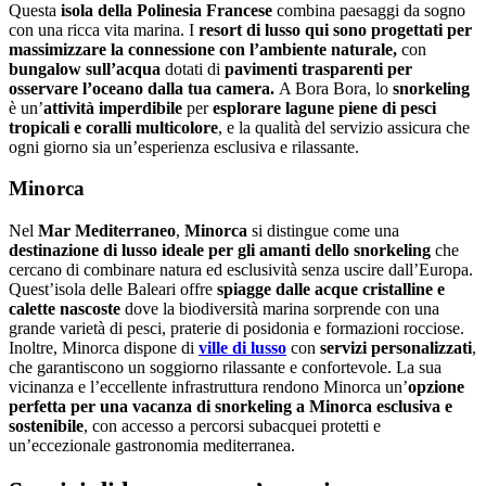
Questa
isola della Polinesia Francese
combina paesaggi da sogno
con una ricca vita marina. I
resort di lusso qui sono progettati per
massimizzare la connessione con l’ambiente naturale,
con
bungalow sull’acqua
dotati di
pavimenti trasparenti per
osservare l’oceano dalla tua camera.
A Bora Bora, lo
snorkeling
è un’
attività imperdibile
per
esplorare lagune piene di pesci
tropicali e coralli multicolore
, e la qualità del servizio assicura che
ogni giorno sia un’esperienza esclusiva e rilassante.
Minorca
Nel
Mar Mediterraneo
,
Minorca
si distingue come una
destinazione di lusso ideale per gli amanti dello snorkeling
che
cercano di combinare natura ed esclusività senza uscire dall’Europa.
Quest’isola delle Baleari offre
spiagge dalle acque cristalline e
calette nascoste
dove la biodiversità marina sorprende con una
grande varietà di pesci, praterie di posidonia e formazioni rocciose.
Inoltre, Minorca dispone di
ville di lusso
con
servizi personalizzati
,
che garantiscono un soggiorno rilassante e confortevole. La sua
vicinanza e l’eccellente infrastruttura rendono Minorca un’
opzione
perfetta per una vacanza di snorkeling a Minorca esclusiva e
sostenibile
, con accesso a percorsi subacquei protetti e
un’eccezionale gastronomia mediterranea.