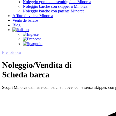
Noleggio gommone semirigido a Minorca
Noleggio barche con skipper a Minorca
Noleggio barche con patente Minorca
Affitto di ville a Minorca
Venta de barcos
Blog
Prenota ora
Noleggio/Vendita di
Scheda barca
Scopri Minorca dal mare con barche nuove, con e senza skipper, con