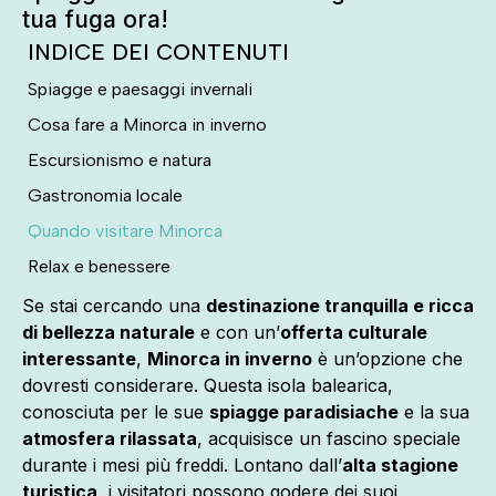
tua fuga ora!
INDICE DEI CONTENUTI
Spiagge e paesaggi invernali
Cosa fare a Minorca in inverno
Escursionismo e natura
Gastronomia locale
Quando visitare Minorca
Relax e benessere
Come muoversi sull’isola
Se stai cercando una
destinazione tranquilla e ricca
di bellezza naturale
e con un’
offerta culturale
Un’esperienza autentica
interessante
,
Minorca in inverno
è un’opzione che
dovresti considerare. Questa isola balearica,
conosciuta per le sue
spiagge paradisiache
e la sua
atmosfera rilassata
, acquisisce un fascino speciale
durante i mesi più freddi. Lontano dall’
alta stagione
turistica
, i visitatori possono godere dei suoi