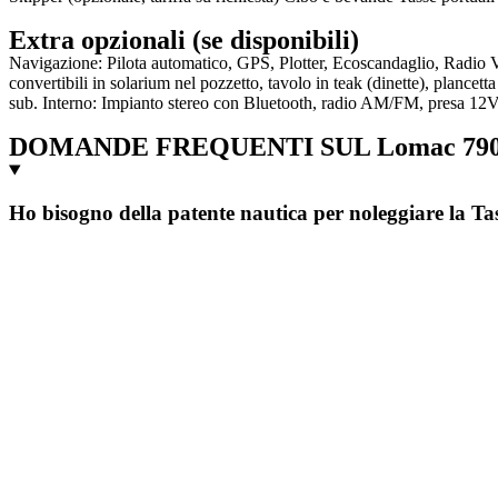
Extra opzionali (se disponibili)
Navigazione: Pilota automatico, GPS, Plotter, Ecoscandaglio, Radio VH
convertibili in solarium nel pozzetto, tavolo in teak (dinette), plancett
sub. Interno: Impianto stereo con Bluetooth, radio AM/FM, presa 12V, 
DOMANDE FREQUENTI SUL Lomac 790
Ho bisogno della patente nautica per noleggiare la T