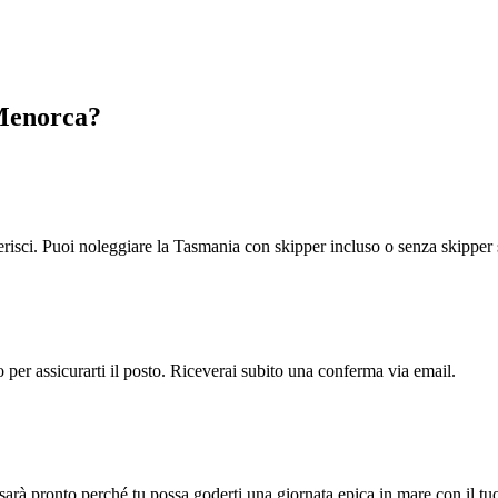
sMenorca?
ferisci. Puoi noleggiare la Tasmania con skipper incluso o senza skipper s
 per assicurarti il posto. Riceverai subito una conferma via email.
 sarà pronto perché tu possa goderti una giornata epica in mare con il t