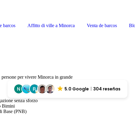
e barcos
Affitto di ville a Minorca
Venta de barcos
Bl
2 persone per vivere Minorca in grande
5.0 Google
304 reseñas
azione senza sforzo
o Bimini
 di Base (PNB)