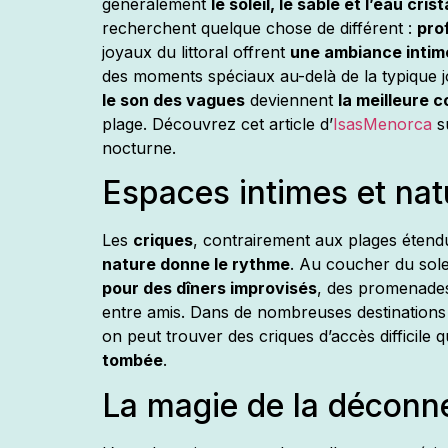
généralement
le soleil, le sable et l’eau crist
recherchent quelque chose de différent :
prof
joyaux du littoral offrent
une ambiance intim
des moments spéciaux au-delà de la typique 
le son des vagues
deviennent
la meilleure 
plage. Découvrez cet article d’
IsasMenorca
su
nocturne.
Espaces intimes et nat
Les
criques
, contrairement aux plages éten
nature donne le rythme
. Au coucher du sole
pour des dîners improvisés
, des promenades
entre amis. Dans de nombreuses destinations
on peut trouver des criques d’accès difficile
tombée
.
La magie de la déconn