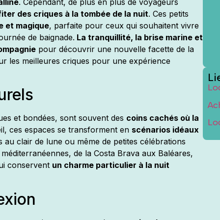
alline
. Cependant, de plus en plus de voyageurs
iter des criques à la tombée de la nuit
. Ces petits
e et magique
, parfaite pour ceux qui souhaitent vivre
journée de baignade.
La tranquillité, la brise marine et
compagnie
pour découvrir une nouvelle facette de la
r les meilleures criques pour une expérience
Li
Lo
urels
Ac
dues et bondées, sont souvent des
coins cachés où la
Lo
il, ces espaces se transforment en
scénarios idéaux
 au clair de lune ou même de petites célébrations
 méditerranéennes, de la Costa Brava aux Baléares,
 qui conservent
un charme particulier à la nuit
exion