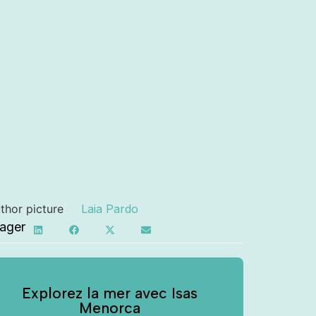
Laia Pardo
tager
Explorez la mer avec Isas
Menorca