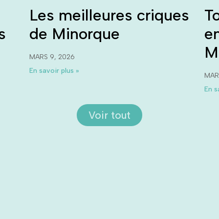
Les meilleures criques
To
s
de Minorque
e
M
MARS 9, 2026
En savoir plus »
MAR
En s
Voir tout