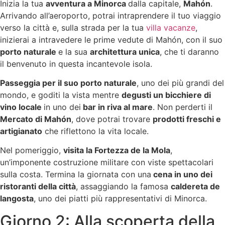
Inizia la tua
avventura a Minorca
dalla capitale,
Mahón
.
Arrivando all’aeroporto, potrai intraprendere il tuo viaggio
verso la città e, sulla strada per la tua
villa vacanze
,
inizierai a intravedere le prime vedute di Mahón, con il suo
porto naturale
e la sua
architettura unica
, che ti daranno
il benvenuto in questa incantevole isola.
Passeggia per il suo porto naturale
, uno dei più grandi del
mondo, e goditi la vista mentre
degusti un bicchiere di
vino locale
in uno dei
bar in riva al mare
. Non perderti il
Mercato di Mahón
, dove potrai trovare
prodotti freschi e
artigianato
che riflettono la vita locale.
Nel pomeriggio,
visita la Fortezza de la Mola
,
un’imponente costruzione militare con viste spettacolari
sulla costa. Termina la giornata con una
cena in uno dei
ristoranti della città
, assaggiando la famosa
caldereta de
langosta
, uno dei piatti più rappresentativi di Minorca.
Giorno 2: Alla scoperta della