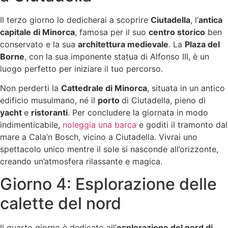
Il terzo giorno lo dedicherai a scoprire
Ciutadella
, l’
antica
capitale di Minorca
, famosa per il suo
centro storico
ben
conservato e la sua
architettura medievale
. La
Plaza del
Borne
, con la sua imponente statua di Alfonso III, è un
luogo perfetto per iniziare il tuo percorso.
Non perderti la
Cattedrale di Minorca
, situata in un antico
edificio musulmano, né il
porto
di Ciutadella, pieno di
yacht
e
ristoranti
. Per concludere la giornata in modo
indimenticabile,
noleggia una barca
e goditi il tramonto dal
mare a Cala’n Bosch, vicino a Ciutadella. Vivrai uno
spettacolo unico mentre il sole si nasconde all’orizzonte,
creando un’atmosfera rilassante e magica.
Giorno 4: Esplorazione delle
calette del nord
Il quarto giorno è dedicato all’
esplorazione del nord di