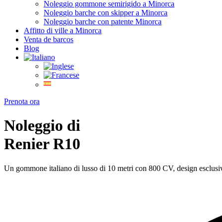
Noleggio gommone semirigido a Minorca
Noleggio barche con skipper a Minorca
Noleggio barche con patente Minorca
Affitto di ville a Minorca
Venta de barcos
Blog
Prenota ora
Noleggio di
Renier R10
Un gommone italiano di lusso di 10 metri con 800 CV, design esclusiv