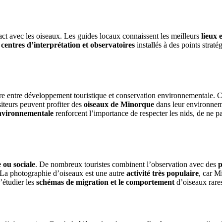
tact avec les oiseaux. Les guides locaux connaissent les meilleurs
lieux 
s
centres d’interprétation et observatoires
installés à des points strat
bre entre développement touristique et conservation environnementale. Ce
siteurs peuvent profiter des
oiseaux de Minorque
dans leur environneme
environnementale
renforcent l’importance de respecter les nids, de ne pas
 ou sociale
. De nombreux touristes combinent l’observation avec des
p
. La photographie d’oiseaux est une autre
activité très populaire
, car M
d’étudier les
schémas de migration et le comportement
d’oiseaux rares