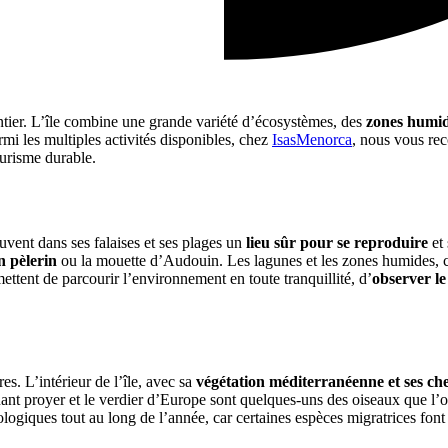
ntier. L’île combine une grande variété d’écosystèmes, des
zones humide
rmi les multiples activités disponibles, chez
IsasMenorca
, nous vous re
urisme durable.
uvent dans ses falaises et ses plages un
lieu sûr pour se reproduire
et 
n pèlerin
ou la mouette d’Audouin. Les lagunes et les zones humides, 
mettent de parcourir l’environnement en toute tranquillité, d’
observer l
s. L’intérieur de l’île, avec sa
végétation méditerranéenne et ses c
uant proyer et le verdier d’Europe sont quelques-uns des oiseaux que l
hologiques tout au long de l’année, car certaines espèces migratrices fon