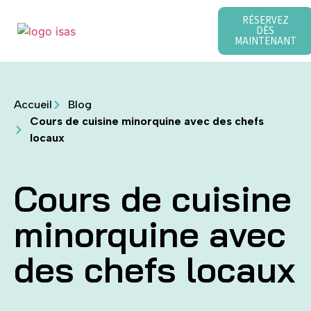
RÉSERVEZ
DÈS
MAINTENANT
Alquiler de barcos
Location de villas à Minorque
Venta de barcos
Accueil
Blog
Cours de cuisine minorquine avec des chefs
locaux
Cours de cuisine
minorquine avec
des chefs locaux