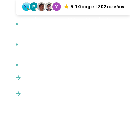
5.0 Google
302 reseñas
17 m de longueur · 800 CV · Stabilisateurs po
navigation douce et rapide
Seabob F1, foil, paddle surf, annexe William
de plongée inclus
Capitaine et hôtesse à bord — une expérien
et sans souci
Nous vous répondons en moins de 24 h.
Sans engagement, nous vous confirmons s
les dates et les conditions.