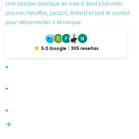
Une maison boutique de luxe à Sant Lluís avec
piscine chauffée, jacuzzi, billard et tout le confort
pour déconnecter à Minorque
5.0 Google
305 reseñas
Piscine extérieure chauffée et jacuzzi intérieur
— détente garantie toute la journée
Salle de billard américain avec minibar,
bibliothèque et coin lecture
Barbecue, cuisine entièrement équipée et
services optionnels de chef privé et de traiteur
Nous vous répondons en moins de 24 h.
Sans engagement, nous vous confirmons