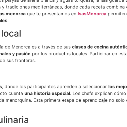
s playas de arena blanca y aguas turquesa, la isla guarda
a
y tradiciones mediterráneas, donde cada receta combina 
ias menorca
que te presentamos en
IsasMenorca
permite
ales
.
local
ía de Menorca es a través de sus
clases de cocina auténti
nales y pasión
por los productos locales. Participar en est
de sus fronteras.
s
, donde los participantes aprenden a seleccionar
los mejo
ucto cuenta
una historia especial
. Los chefs explican cómo
da menorquina. Esta primera etapa de aprendizaje no solo 
ulinaria