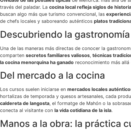
Olvídate de las postales típicas
de Menorca: más allá de su
través del paladar. La
cocina local refleja siglos de histori
buscan algo más que turismo convencional, las
experienc
de chefs locales y saboreando auténticos
platos tradicion
Descubriendo la gastronomía 
Una de las maneras más directas de conocer la gastronom
comparten
secretos familiares valiosos
,
técnicas tradicio
la cocina menorquina ha ganado
reconocimiento más allá 
Del mercado a la cocina
Los cursos suelen iniciarse en
mercados locales auténtico
hortalizas de temporada y quesos artesanales, cada prod
caldereta de langosta
, el formatge de Mahón o la sobrasa
conecta al visitante con
la vida cotidiana de la isla
.
Manos a la obra: la práctica c