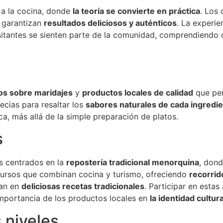
 a la cocina, donde
la teoría se convierte en práctica
. Los 
 garantizan
resultados deliciosos y auténticos
. La experie
isitantes se sienten parte de la comunidad, comprendiendo
os sobre maridajes
y
productos locales de calidad
que per
cias para resaltar los
sabores naturales de cada ingredi
, más allá de la simple preparación de platos.
s
es centrados en la
repostería tradicional menorquina
, dond
cursos que combinan cocina y turismo, ofreciendo
recorrid
man en
deliciosas recetas tradicionales
. Participar en estas
a importancia de los productos locales en
la identidad cultural
 niveles