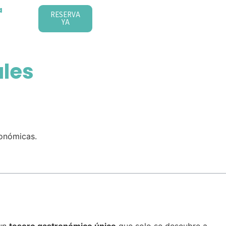
a
RESERVA
YA
ales
ronómicas.