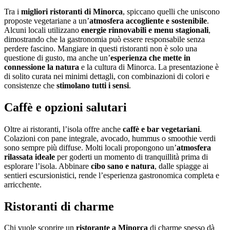
Tra i
migliori ristoranti di Minorca
, spiccano quelli che uniscono
proposte vegetariane a un’
atmosfera accogliente e sostenibile
.
Alcuni locali utilizzano
energie rinnovabili e menu stagionali
,
dimostrando che la gastronomia può essere responsabile senza
perdere fascino. Mangiare in questi ristoranti non è solo una
questione di gusto, ma anche un’
esperienza che mette in
connessione la natura
e la cultura di Minorca. La presentazione è
di solito curata nei minimi dettagli, con combinazioni di colori e
consistenze che
stimolano tutti i sensi
.
Caffè e opzioni salutari
Oltre ai ristoranti, l’isola offre anche
caffè e bar vegetariani
.
Colazioni con pane integrale, avocado, hummus o smoothie verdi
sono sempre più diffuse. Molti locali propongono un’
atmosfera
rilassata ideale
per goderti un momento di tranquillità prima di
esplorare l’isola. Abbinare
cibo sano e natura
, dalle spiagge ai
sentieri escursionistici, rende l’esperienza gastronomica completa e
arricchente.
Ristoranti di charme
Chi vuole scoprire un
ristorante a Minorca
di charme spesso dà