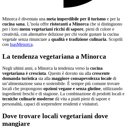
Minorca è diventata una
meta imperdibile per il turismo
e per la
cucina sana
. L’isola offre
ristoranti a Minorca
che si distinguono
per i loro
menu vegetariani ricchi di sapore
, pieni di colore e
creatività, con alternative deliziose per chi vuole gustare la cucina
vegetale senza rinunciare a
qualità e tradizione culinaria
. Scoprili
con
IsasMenorca
.
La tendenza vegetariana a Minorca
Negli ultimi anni, a Minorca la tendenza verso la
cucina
vegetariana è cresciuta
. Questo è dovuto sia alla
crescente
domanda turistica
sia alla
maggiore consapevolezza locale
di
un’alimentazione sana e sostenibile. È sempre più comune trovare
locali che propongono
opzioni vegane e senza glutine
, utilizzando
ingredienti freschi e di stagione. La combinazione di prodotti locali e
tecniche culinarie moderne
dà vita a piatti pieni di sapore e
personalità, capaci di sorprendere residenti e visitatori.
Dove trovare locali vegetariani dove
mangiare