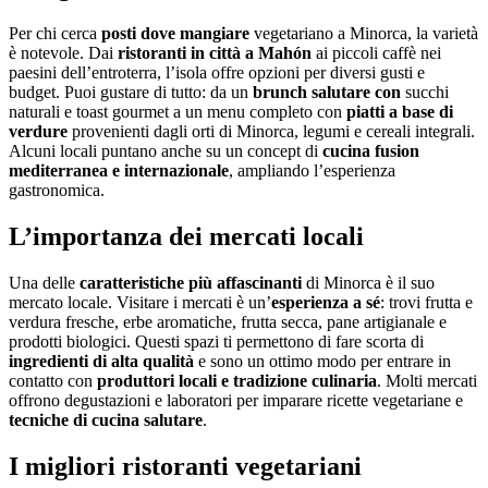
Per chi cerca
posti dove mangiare
vegetariano a Minorca, la varietà
è notevole. Dai
ristoranti in città a Mahón
ai piccoli caffè nei
paesini dell’entroterra, l’isola offre opzioni per diversi gusti e
budget. Puoi gustare di tutto: da un
brunch salutare con
succhi
naturali e toast gourmet a un menu completo con
piatti a base di
verdure
provenienti dagli orti di Minorca, legumi e cereali integrali.
Alcuni locali puntano anche su un concept di
cucina fusion
mediterranea e internazionale
, ampliando l’esperienza
gastronomica.
L’importanza dei mercati locali
Una delle
caratteristiche più affascinanti
di Minorca è il suo
mercato locale. Visitare i mercati è un’
esperienza a sé
: trovi frutta e
verdura fresche, erbe aromatiche, frutta secca, pane artigianale e
prodotti biologici. Questi spazi ti permettono di fare scorta di
ingredienti di alta qualità
e sono un ottimo modo per entrare in
contatto con
produttori locali e tradizione culinaria
. Molti mercati
offrono degustazioni e laboratori per imparare ricette vegetariane e
tecniche di cucina salutare
.
I migliori ristoranti vegetariani